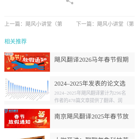
上一篇：
飓风小讲堂（第
下一篇：
飓风小讲堂（第
11讲
10讲
相关推荐
飓风翻译2026马年春节假期
放假通知
2024–2025年发表的论文选
集
2024–2025年飓风翻译累计为296名
作者的478篇文章提供了翻译、润
色、预审、查重、降重等服务，文章
以气象类为主，并包含一些生态气
南京飓风翻译2025年春节放
象、环境气象、航空气象、金融气象
假通知
等交叉学科的文章。据不完全统计，
其中已经见刊或已被录用的文章数量